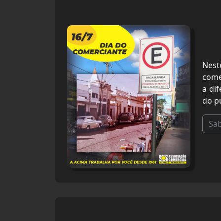
Nest
come
a di
do p
Sa