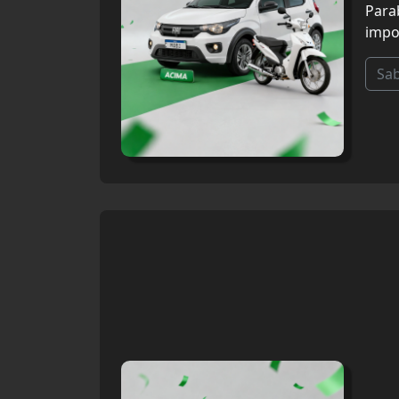
Para
impo
Sa