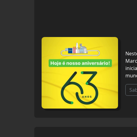
Nest
Marc
inic
mund
Sa