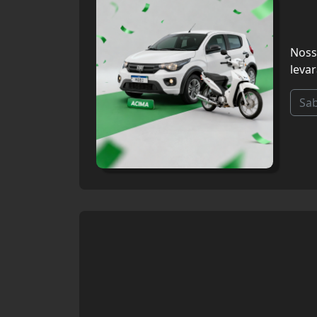
Noss
leva
Sa