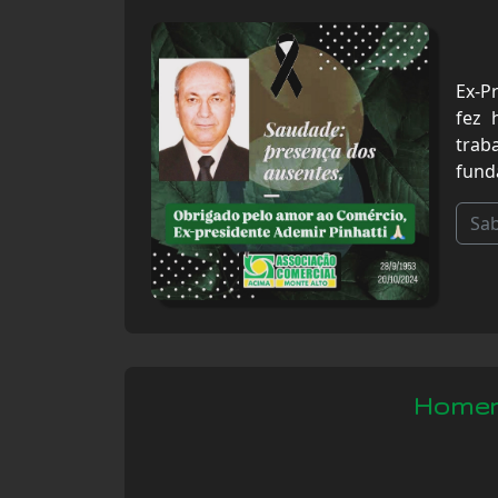
Ex-P
fez 
trab
funda
Sa
Homen